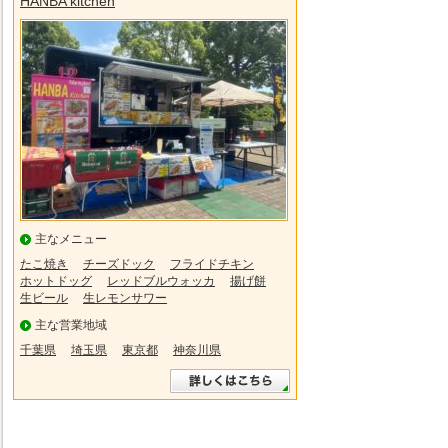
HANBA kitchen
主なメニュー
たこ焼き
チーズドック
フライドチキン
ホットドッグ
レッドブルウォッカ
揚げ餅
生ビール
生レモンサワー
主な営業地域
千葉県
埼玉県
東京都
神奈川県