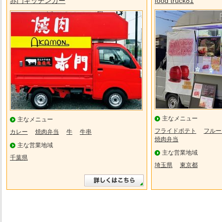
赤門キッチンカー
food truck81
主なメニュー
主なメニュー
フライドポテト
フルー
カレー
焼肉弁当
牛
牛串
焼肉弁当
主な営業地域
主な営業地域
千葉県
埼玉県
東京都