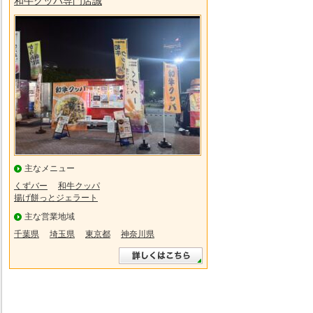
和牛クッパ専門店誠
主なメニュー
くずバー
和牛クッパ
揚げ餅っとジェラート
主な営業地域
千葉県
埼玉県
東京都
神奈川県