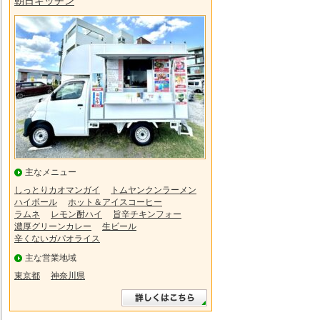
朝日キッチン
主なメニュー
しっとりカオマンガイ
トムヤンクンラーメン
ハイボール
ホット＆アイスコーヒー
ラムネ
レモン酎ハイ
旨辛チキンフォー
濃厚グリーンカレー
生ビール
辛くないガパオライス
主な営業地域
東京都
神奈川県