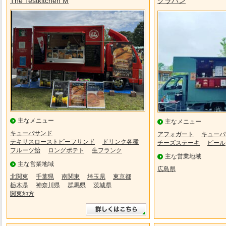
The Testkitchen M
クラバン
主なメニュー
主なメニュー
キューバサンド
アフォガート
キューバ
テキサスローストビーフサンド
ドリンク各種
チーズステーキ
ビール
フルーツ飴
ロングポテト
生フランク
主な営業地域
主な営業地域
広島県
北関東
千葉県
南関東
埼玉県
東京都
栃木県
神奈川県
群馬県
茨城県
関東地方