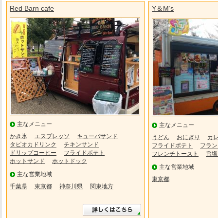
Red Barn cafe
Y＆M’s
主なメニュー
主なメニュー
かき氷
エスプレッソ
キューバサンド
うどん
おにぎり
カ
タピオカドリンク
チキンサンド
フライドポテト
フラン
ドリップコーヒー
フライドポテト
フレンチトースト
旨塩
ホットサンド
ホットドック
主な営業地域
主な営業地域
東京都
千葉県
東京都
神奈川県
関東地方