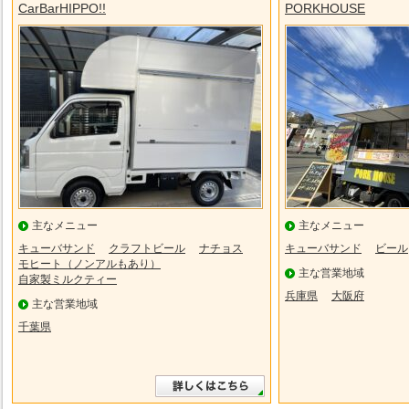
CarBarHIPPO!!
PORKHOUSE
主なメニュー
主なメニュー
キューバサンド
クラフトビール
ナチョス
キューバサンド
ビール
モヒート（ノンアルもあり）
主な営業地域
自家製ミルクティー
兵庫県
大阪府
主な営業地域
千葉県