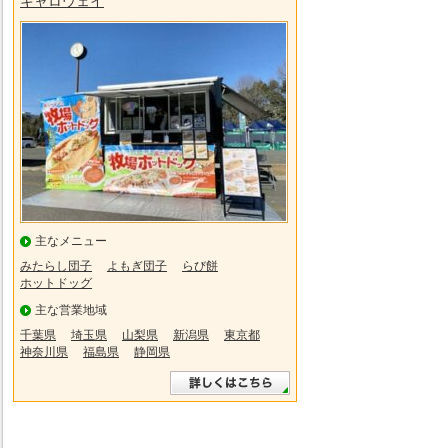
キャロウェイ
主なメニュー
みたらし団子
よもぎ団子
らび餅
ホットドッグ
主な営業地域
千葉県
埼玉県
山梨県
新潟県
東京都
神奈川県
福島県
静岡県