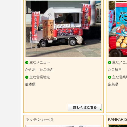
主なメニュー
主なメニ
かき氷
たこ焼き
たこ焼き
主な営業地域
主な営業
熊本県
広島県
キッチンカー頂
KANPARI