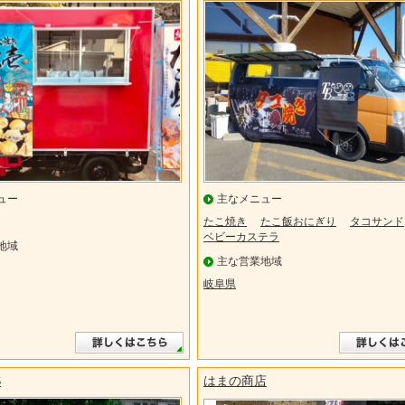
ュー
主なメニュー
たこ焼き
たこ飯おにぎり
タコサンド
ベビーカステラ
地域
主な営業地域
岐阜県
S
はまの商店