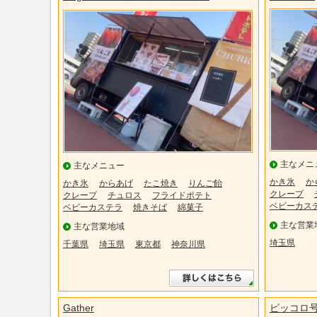
主なメニ
主なメニュー
かき氷
か
かき氷
からあげ
たこ焼き
りんご飴
クレープ
クレープ
チュロス
フライドポテト
ベビーカス
ベビーカステラ
焼きそば
綿菓子
主な営業
主な営業地域
埼玉県
千葉県
埼玉県
東京都
神奈川県
Gather
ピッコロ