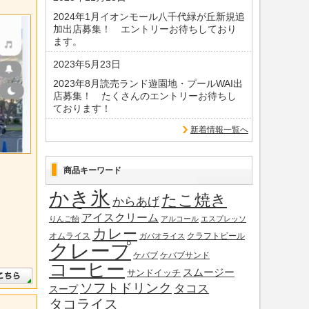
2024年1月イオンモール八千代緑が丘新規追
加出店募集！ エントリーお待ちしており
ます。
2023年5月23日
2023年8月読売ランド遊園地・プールWAI出
店募集！ たくさんのエントリーお待ちし
ております！
新着情報一覧へ
商品キーワード
かき氷
たこ焼き
からあげ
アイスクリーム
りんご飴
アルコール
エスプレッソ
カレー
オムライス
クラフトビール
ガパオライス
クレープ
ケバブ
ケバブサンド
コーヒー
スムージー
サンドイッチ
ソフトドリンク
タコス
スープ
タコライス