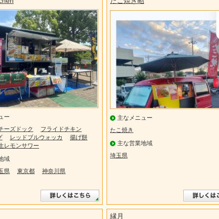
chen
たこ焼き昭
ュー
主なメニュー
チーズドック
フライドチキン
たこ焼き
グ
レッドブルウォッカ
揚げ餅
主な営業地域
生レモンサワー
埼玉県
地域
玉県
東京都
神奈川県
縁月