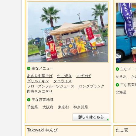
主なメニュー
主なメニ
あさり中華そば
たこ焼き
まぜそば
かき氷
た
グリルチキン
タコライス
主な営業
フローズンフルーツジュース
ロングブランク
肉巻きおにぎり
北海道
主な営業地域
千葉県
大阪府
東京都
神奈川県
Takoyaki やんぴ
たこ壱