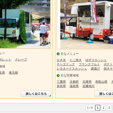
ュー
主なメニュー
ガレット
クレープ
かき氷
たこ焼き
ゆずスカッシュ
チーズドック
フランクフルト
ポテト
地域
レモネードスカッシュ
唐揚げ
焼きそ
玉県
東京都
主な営業地域
三重県
京都府
兵庫県
和歌山県
奈良県
滋賀県
近畿地方
1 / 4
1
2
3