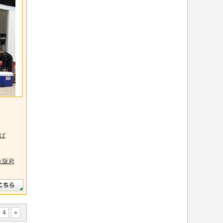
ば
大阪府
4
»