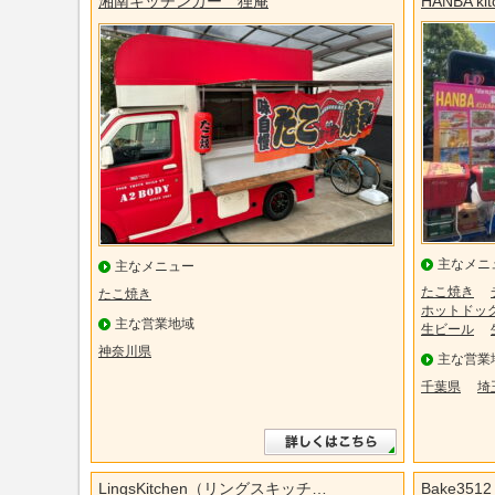
湘南キッチンカー 狸庵
HANBA kit
主なメニ
主なメニュー
たこ焼き
たこ焼き
ホットドッ
主な営業地域
生ビール
神奈川県
主な営業
千葉県
埼
LingsKitchen（リングスキッチ…
Bake3512