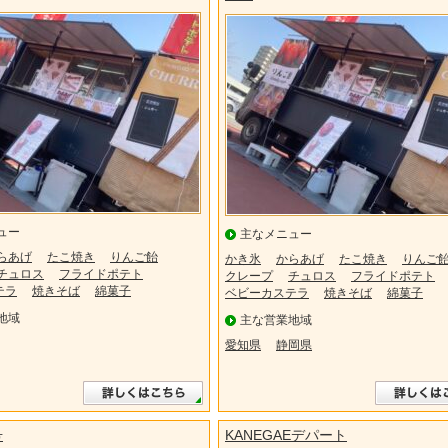
ュー
主なメニュー
らあげ
たこ焼き
りんご飴
かき氷
からあげ
たこ焼き
りんご
チュロス
フライドポテト
クレープ
チュロス
フライドポテト
テラ
焼きそば
綿菓子
ベビーカステラ
焼きそば
綿菓子
地域
主な営業地域
愛知県
静岡県
号
KANEGAEデパート