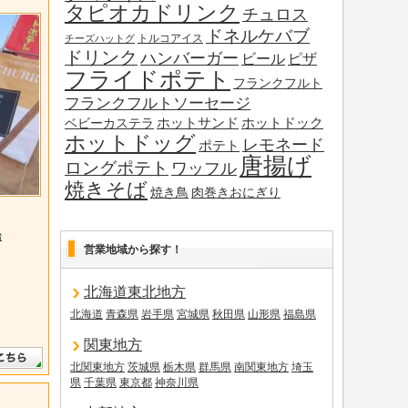
タピオカドリンク
チュロス
ドネルケバブ
トルコアイス
チーズハットグ
ドリンク
ハンバーガー
ビール
ピザ
フライドポテト
フランクフルト
フランクフルトソーセージ
ホットサンド
ホットドック
ベビーカステラ
ホットドッグ
レモネード
ポテト
唐揚げ
ロングポテト
ワッフル
焼きそば
焼き鳥
肉巻きおにぎり
飴
営業地域から探す！
北海道東北地方
北海道
青森県
岩手県
宮城県
秋田県
山形県
福島県
関東地方
北関東地方
茨城県
栃木県
群馬県
南関東地方
埼玉
県
千葉県
東京都
神奈川県