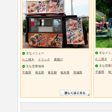
主なメニ
主なメニュー
たこ焼き
たこ焼き
ドリンク
唐揚げ
主な営業
主な営業地域
千葉県
埼
千葉県
埼玉県
東京都
栃木県
茨城県