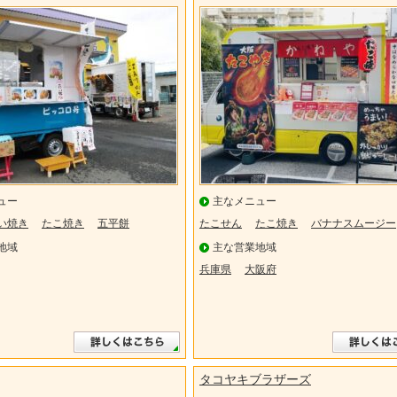
ュー
主なメニュー
い焼き
たこ焼き
五平餅
たこせん
たこ焼き
バナナスムージー
地域
主な営業地域
兵庫県
大阪府
タコヤキブラザーズ