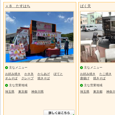
＋８ たすはち
ばく天
主なメニュー
主なメニュー
お好み焼き
かき氷
からあげ
ぽてと
お好み焼き
たこ焼き
オムそば
クレープ
焼きそば
唐揚げ
焼きそば
主な営業地域
主な営業地域
埼玉県
東京都
神奈川県
埼玉県
東京都
神奈