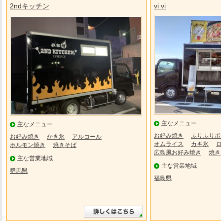
2ndキッチン
vi vi
主なメニュー
主なメニュー
お好み焼き
ふりふりポ
お好み焼き
かき氷
アルコール
オムライス
カキ氷
ホルモン焼き
焼きそば
広島風お好み焼き
焼き
主な営業地域
主な営業地域
群馬県
福島県