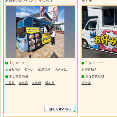
お好み焼きハウスとらじろう
箸と串
主なメニュー
主なメニュー
お好み焼き
ビール
広島焼き
焼きそば
お好み焼き
主な営業地域
主な営業地域
三重県
大阪府
奈良県
愛知県
佐賀県