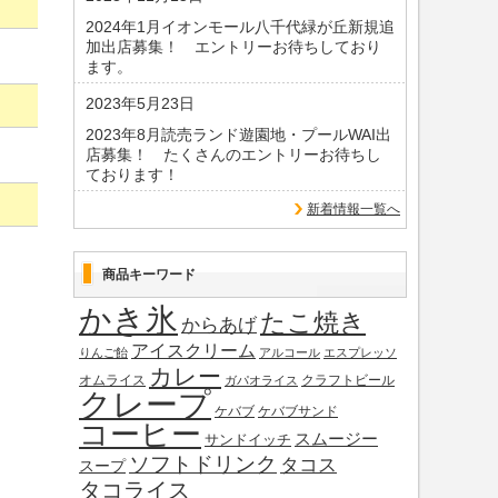
2024年1月イオンモール八千代緑が丘新規追
加出店募集！ エントリーお待ちしており
ます。
2023年5月23日
2023年8月読売ランド遊園地・プールWAI出
店募集！ たくさんのエントリーお待ちし
ております！
新着情報一覧へ
商品キーワード
かき氷
たこ焼き
からあげ
アイスクリーム
りんご飴
アルコール
エスプレッソ
カレー
オムライス
クラフトビール
ガパオライス
クレープ
ケバブ
ケバブサンド
コーヒー
スムージー
サンドイッチ
ソフトドリンク
タコス
スープ
タコライス