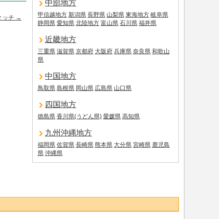
中部地方
甲信越地方
新潟県
長野県
山梨県
東海地方
岐阜県
ィッチ
→
静岡県
愛知県
北陸地方
富山県
石川県
福井県
近畿地方
三重県
滋賀県
京都府
大阪府
兵庫県
奈良県
和歌山
県
中国地方
鳥取県
島根県
岡山県
広島県
山口県
四国地方
徳島県
香川県(うどん県)
愛媛県
高知県
九州沖縄地方
福岡県
佐賀県
長崎県
熊本県
大分県
宮崎県
鹿児島
県
沖縄県