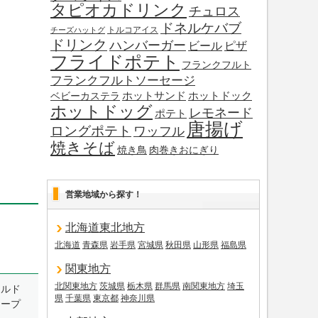
タピオカドリンク
チュロス
ドネルケバブ
トルコアイス
チーズハットグ
ドリンク
ハンバーガー
ビール
ピザ
フライドポテト
フランクフルト
フランクフルトソーセージ
ホットサンド
ホットドック
ベビーカステラ
ホットドッグ
レモネード
ポテト
唐揚げ
ロングポテト
ワッフル
焼きそば
焼き鳥
肉巻きおにぎり
営業地域から探す！
北海道東北地方
北海道
青森県
岩手県
宮城県
秋田県
山形県
福島県
関東地方
北関東地方
茨城県
栃木県
群馬県
南関東地方
埼玉
ールド
県
千葉県
東京都
神奈川県
レープ