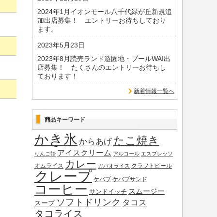
2024年1月イオンモール八千代緑が丘新規追
加出店募集！ エントリーお待ちしており
ます。
2023年5月23日
2023年8月読売ランド遊園地・プールWAI出
店募集！ たくさんのエントリーお待ちし
ております！
新着情報一覧へ
商品キーワード
かき氷
たこ焼き
からあげ
アイスクリーム
りんご飴
アルコール
エスプレッソ
カレー
オムライス
クラフトビール
ガパオライス
クレープ
ケバブ
ケバブサンド
コーヒー
スムージー
サンドイッチ
ソフトドリンク
タコス
スープ
タコライス