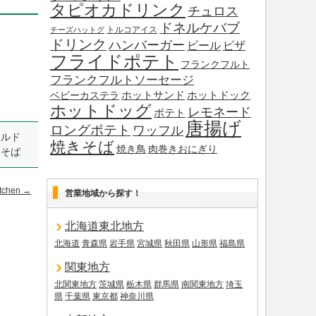
タピオカドリンク
チュロス
ドネルケバブ
トルコアイス
チーズハットグ
ドリンク
ハンバーガー
ビール
ピザ
フライドポテト
フランクフルト
フランクフルトソーセージ
ホットサンド
ホットドック
ベビーカステラ
ホットドッグ
レモネード
ポテト
唐揚げ
ロングポテト
ワッフル
ールド
焼きそば
焼き鳥
肉巻きおにぎり
きそば
itchen
→
営業地域から探す！
北海道東北地方
北海道
青森県
岩手県
宮城県
秋田県
山形県
福島県
関東地方
北関東地方
茨城県
栃木県
群馬県
南関東地方
埼玉
県
千葉県
東京都
神奈川県