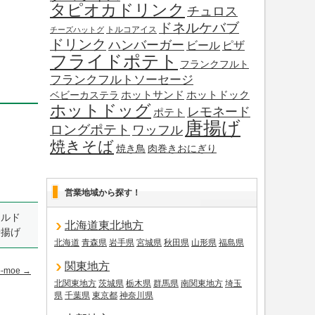
タピオカドリンク
チュロス
ドネルケバブ
トルコアイス
チーズハットグ
ドリンク
ハンバーガー
ビール
ピザ
フライドポテト
フランクフルト
フランクフルトソーセージ
ホットサンド
ホットドック
ベビーカステラ
ホットドッグ
レモネード
ポテト
唐揚げ
ロングポテト
ワッフル
焼きそば
焼き鳥
肉巻きおにぎり
営業地域から探す！
ールド
北海道東北地方
唐揚げ
北海道
青森県
岩手県
宮城県
秋田県
山形県
福島県
関東地方
o-moe
→
北関東地方
茨城県
栃木県
群馬県
南関東地方
埼玉
県
千葉県
東京都
神奈川県