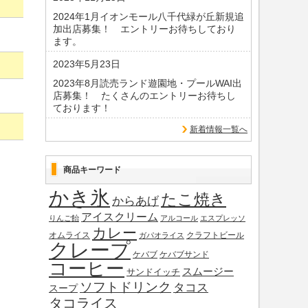
2024年1月イオンモール八千代緑が丘新規追
加出店募集！ エントリーお待ちしており
ます。
2023年5月23日
2023年8月読売ランド遊園地・プールWAI出
店募集！ たくさんのエントリーお待ちし
ております！
新着情報一覧へ
商品キーワード
かき氷
たこ焼き
からあげ
アイスクリーム
りんご飴
アルコール
エスプレッソ
カレー
オムライス
クラフトビール
ガパオライス
クレープ
ケバブ
ケバブサンド
コーヒー
スムージー
サンドイッチ
ソフトドリンク
タコス
スープ
タコライス