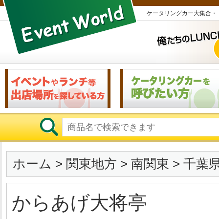
ケータリングカー大集合・
ホーム
>
関東地方
>
南関東
>
千葉
からあげ大将亭