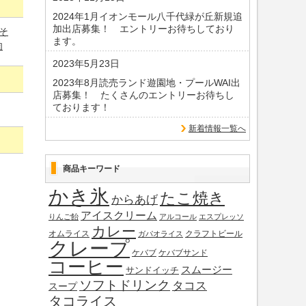
2024年1月イオンモール八千代緑が丘新規追
加出店募集！ エントリーお待ちしており
そ
ます。
肉
2023年5月23日
2023年8月読売ランド遊園地・プールWAI出
店募集！ たくさんのエントリーお待ちし
ております！
新着情報一覧へ
商品キーワード
かき氷
たこ焼き
からあげ
アイスクリーム
りんご飴
アルコール
エスプレッソ
カレー
オムライス
クラフトビール
ガパオライス
クレープ
ケバブ
ケバブサンド
コーヒー
スムージー
サンドイッチ
ソフトドリンク
タコス
スープ
タコライス