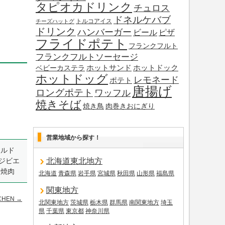
タピオカドリンク
チュロス
ドネルケバブ
トルコアイス
チーズハットグ
ドリンク
ハンバーガー
ビール
ピザ
フライドポテト
フランクフルト
フランクフルトソーセージ
ホットサンド
ホットドック
ベビーカステラ
ホットドッグ
レモネード
ポテト
唐揚げ
ロングポテト
ワッフル
焼きそば
焼き鳥
肉巻きおにぎり
営業地域から探す！
ールド
ジビエ
北海道東北地方
)焼肉
北海道
青森県
岩手県
宮城県
秋田県
山形県
福島県
関東地方
TCHEN
→
北関東地方
茨城県
栃木県
群馬県
南関東地方
埼玉
県
千葉県
東京都
神奈川県