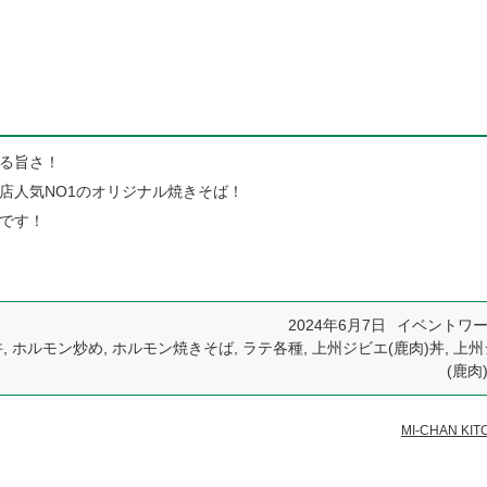
る旨さ！
店人気NO1のオリジナル焼きそば！
です！
2024年6月7日
イベントワ
丼
,
ホルモン炒め
,
ホルモン焼きそば
,
ラテ各種
,
上州ジビエ(鹿肉)丼
,
上州
(鹿肉
MI-CHAN KI