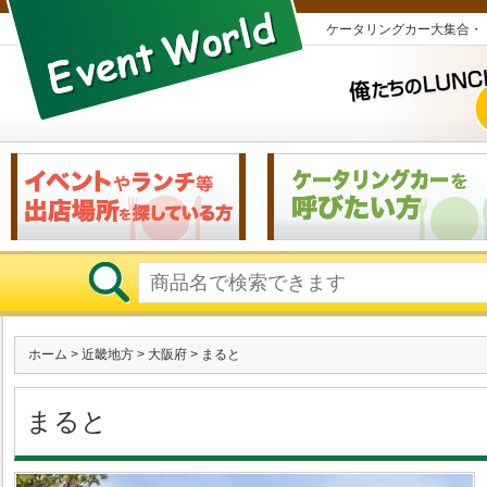
ケータリングカー大集合・
ホーム
>
近畿地方
>
大阪府
> まると
まると