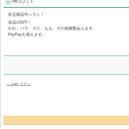
PRコメント
目玉商品牛ハラミ！
全品
100
円！
かわ、バラ、ズリ、もも、その他複数あらます。
PayPay
も使えます。
←
Lien -リアン-